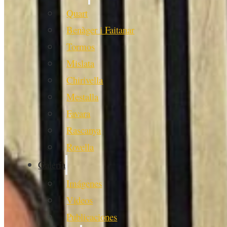
Quart
Benàger i Faitanar
Tormos
Mislata
Chirivella
Mestalla
Favara
Rascanya
Rovella
Galería
Imágenes
Videos
Publicaciones