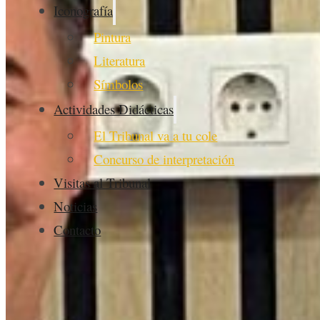
Iconografía
Pintura
Literatura
Símbolos
Actividades Didácticas
El Tribunal va a tu cole
Concurso de interpretación
Visitas al Tribunal
Noticias
Contacto