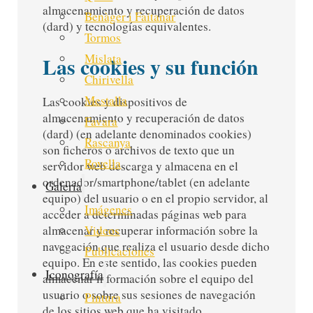
almacenamiento y recuperación de datos
Benàger i Faitanar
(dard) y tecnologías equivalentes.
Tormos
Mislata
Las cookies y su función
Chirivella
Mestalla
Las cookies y dispositivos de
almacenamiento y recuperación de datos
Favara
(dard) (en adelante denominados cookies)
Rascanya
son ficheros o archivos de texto que un
Rovella
servidor web descarga y almacena en el
ordenador/smartphone/tablet (en adelante
Galería
equipo) del usuario o en el propio servidor, al
Imágenes
acceder a determinadas páginas web para
almacenar y recuperar información sobre la
Videos
navegación que realiza el usuario desde dicho
Publicaciones
equipo. En este sentido, las cookies pueden
Iconografía
almacenar información sobre el equipo del
usuario o sobre sus sesiones de navegación
Pintura
de los sitios web que ha visitado.