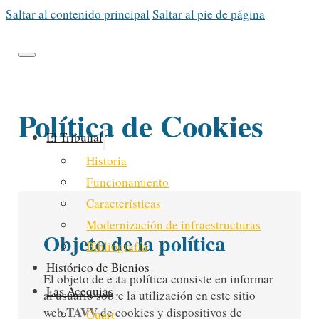
Saltar al contenido principal
Saltar al pie de página
Política de Cookies
El Tribunal
Historia
Funcionamiento
Características
Modernización de infraestructuras
Objeto de la política
Bibliografía
Histórico de Bienios
El objeto de esta política consiste en informar
Las Acequias
al usuario sobre la utilización en este sitio
TAVV
web
de cookies y dispositivos de
Quart