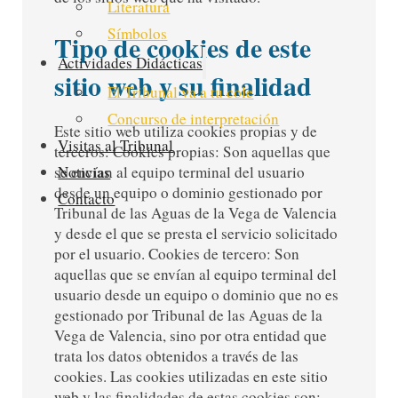
Literatura
Símbolos
Tipo de cookies de este
Actividades Didácticas
sitio web y su finalidad
El Tribunal va a tu cole
Concurso de interpretación
Este sitio web utiliza cookies propias y de
Visitas al Tribunal
terceros: Cookies propias: Son aquellas que
se envían al equipo terminal del usuario
Noticias
desde un equipo o dominio gestionado por
Contacto
Tribunal de las Aguas de la Vega de Valencia
y desde el que se presta el servicio solicitado
por el usuario. Cookies de tercero: Son
aquellas que se envían al equipo terminal del
usuario desde un equipo o dominio que no es
gestionado por Tribunal de las Aguas de la
Vega de Valencia, sino por otra entidad que
trata los datos obtenidos a través de las
cookies. Las cookies utilizadas en este sitio
web y las finalidades de estas cookies son: