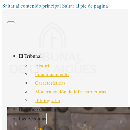
Saltar al contenido principal
Saltar al pie de página
El Tribunal
Historia
Funcionamiento
Características
Modernización de infraestructuras
Bibliografía
Histórico de Bienios
Las Acequias
Quart