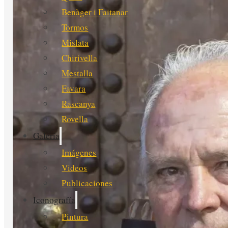
Benàger i Faitanar
Tormos
Mislata
Chirivella
Mestalla
Favara
Rascanya
Rovella
Galería
Imágenes
Videos
Publicaciones
Iconografía
Pintura