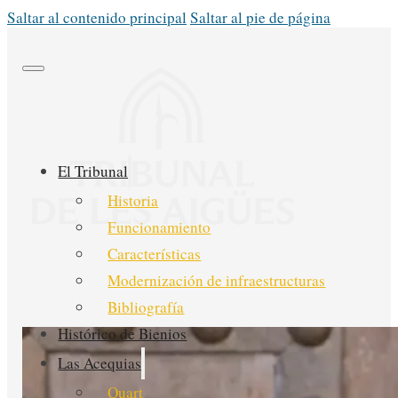
Saltar al contenido principal
Saltar al pie de página
El Tribunal
Historia
Funcionamiento
Características
Modernización de infraestructuras
Bibliografía
Histórico de Bienios
Las Acequias
Quart