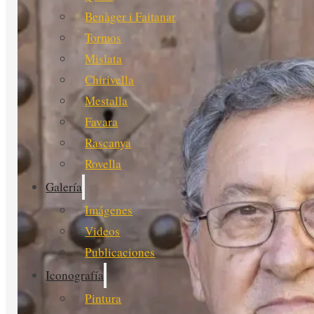
Benàger i Faitanar
Tormos
Mislata
Chirivella
Mestalla
Favara
Rascanya
Rovella
Galería
Imágenes
Videos
Publicaciones
Iconografía
Pintura