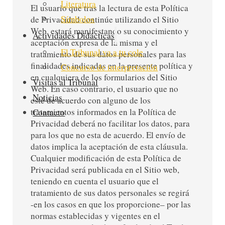
Literatura
El usuario que tras la lectura de esta Política
Símbolos
de Privacidad continúe utilizando el Sitio
Web, estará manifestando su conocimiento y
Actividades Didácticas
aceptación expresa de la misma y el
El Tribunal va a tu cole
tratamiento de sus datos personales para las
finalidades indicadas en la presente política y
Concurso de interpretación
en cualquiera de los formularios del Sitio
Visitas al Tribunal
Web. En caso contrario, el usuario que no
Noticias
esté de acuerdo con alguno de los
tratamientos informados en la Política de
Contacto
Privacidad deberá no facilitar los datos, para
para los que no esta de acuerdo. El envío de
datos implica la aceptación de esta cláusula.
Cualquier modificación de esta Política de
Privacidad será publicada en el Sitio web,
teniendo en cuenta el usuario que el
tratamiento de sus datos personales se regirá
-en los casos en que los proporcione– por las
normas establecidas y vigentes en el