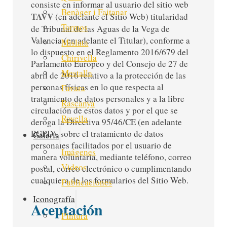
consiste en informar al usuario del sitio web
Benàger i Faitanar
TAVV
(en adelante el Sitio Web) titularidad
Tormos
de Tribunal de las Aguas de la Vega de
Valencia (en adelante el Titular), conforme a
Mislata
lo dispuesto en el Reglamento 2016/679 del
Chirivella
Parlamento Europeo y del Consejo de 27 de
Mestalla
abril de 2016 relativo a la protección de las
personas físicas en lo que respecta al
Favara
tratamiento de datos personales y a la libre
Rascanya
circulación de estos datos y por el que se
Rovella
deroga la Directiva 95/46/CE (en adelante
RGPD), sobre el tratamiento de datos
Galería
personales facilitados por el usuario de
Imágenes
manera voluntaria, mediante teléfono, correo
Videos
postal, correo electrónico o cumplimentando
cualquiera de los formularios del Sitio Web.
Publicaciones
Iconografía
Aceptación
Pintura