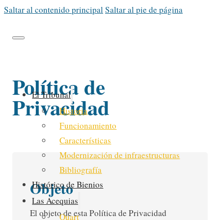
Saltar al contenido principal
Saltar al pie de página
Política de
El Tribunal
Privacidad
Historia
Funcionamiento
Características
Modernización de infraestructuras
Bibliografía
Objeto
Histórico de Bienios
Las Acequias
El objeto de esta Política de Privacidad
Quart