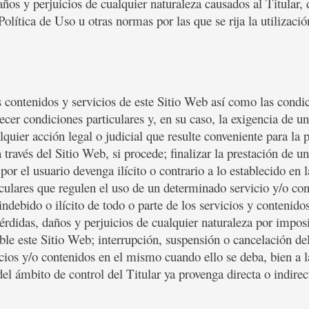
daños y perjuicios de cualquier naturaleza causados al Titular,
olítica de Uso u otras normas por las que se rija la utilizaci
os contenidos y servicios de este Sitio Web así como las condi
lecer condiciones particulares y, en su caso, la exigencia de un
lquier acción legal o judicial que resulte conveniente para la 
 través del Sitio Web, si procede; finalizar la prestación de u
or el usuario devenga ilícito o contrario a lo establecido en l
iculares que regulen el uso de un determinado servicio y/o cont
ndebido o ilícito de todo o parte de los servicios y contenidos
rdidas, daños y perjuicios de cualquier naturaleza por imposi
ible este Sitio Web; interrupción, suspensión o cancelación d
cios y/o contenidos en el mismo cuando ello se deba, bien a l
del ámbito de control del Titular ya provenga directa o indire