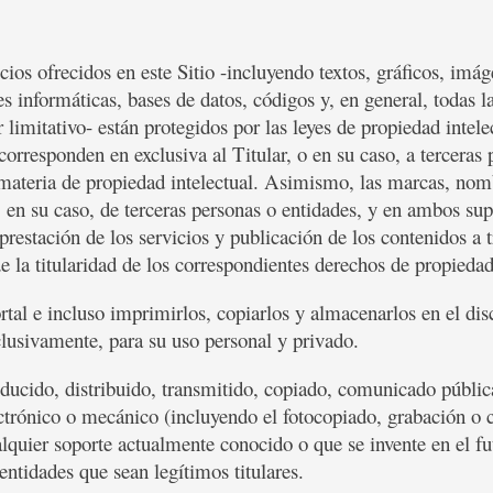
cios ofrecidos en este Sitio -incluyendo textos, gráficos, im
nes informáticas, bases de datos, códigos y, en general, todas
 limitativo- están protegidos por las leyes de propiedad intel
orresponden en exclusiva al Titular, o en su caso, a terceras
 materia de propiedad intelectual. Asimismo, las marcas, nom
, en su caso, de terceras personas o entidades, y en ambos sup
prestación de los servicios y publicación de los contenidos a t
de la titularidad de los correspondientes derechos de propiedad 
rtal e incluso imprimirlos, copiarlos y almacenarlos en el di
clusivamente, para su uso personal y privado.
oducido, distribuido, transmitido, copiado, comunicado públic
rónico o mecánico (incluyendo el fotocopiado, grabación o c
uier soporte actualmente conocido o que se invente en el futu
 entidades que sean legítimos titulares.