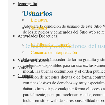
Iconografía
Usuarios
Pintura
Literatura
Adquiere la condición de usuario de este Sitio W
Símbolos
de los servicios y contenidos del Sitio web se re
Actividades Didácticas
Derechos y obligaciones del us
El Tribunal va a tu cole
Concurso de interpretación
El usuario podrá acceder de forma gratuita y sin 
Visitas al Tribunal
contenidos disponibles para su uso exclusivament
Noticias
moral, las buenas costumbres y el orden público.
Contacto
comisión de acciones ilícitas o de forma contrar
con fines lesivos de derechos –y muy especialme
dañar o impedir por cualquier forma el acceso a 
parcialmente, para promocionar, vender, contrata
incluir en sitios web de su responsabilidad o p