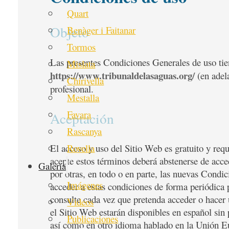
Quart
Objeto
Benàger i Faitanar
Tormos
Las presentes Condiciones Generales de uso tien
Mislata
https://www.tribunaldelasaguas.org/
(en adela
Chirivella
profesional.
Mestalla
Favara
Aceptación
Rascanya
Rovella
El acceso y uso del Sitio Web es gratuito y requ
acepte estos términos deberá abstenerse de acced
Galería
por otras, en todo o en parte, las nuevas Condi
Imágenes
acceder a estas condiciones de forma periódica 
consulte cada vez que pretenda acceder o hacer u
Videos
el Sitio Web estarán disponibles en español sin 
Publicaciones
así como en otro idioma hablado en la Unión E