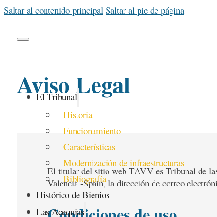
Saltar al contenido principal
Saltar al pie de página
Aviso Legal
El Tribunal
Historia
Funcionamiento
Características
Modernización de infraestructuras
El titular del sitio web TAVV es Tribunal de l
Bibliografía
Valencia -Spain, la dirección de correo electrón
Histórico de Bienios
Condiciones de uso
Las Acequias