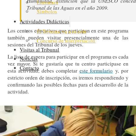
Humanidad, distinción que la UNESCO conced
Literatura
Tribunal de las Aguas en el año 2009.
Símbolos
Actividades Didácticas
Los centros educativos que participan en este programa
El Tribunal va a tu cole
también pueden visitar presencialmente una de las
Concurso de interpretación
sesiones del Tribunal de los jueves.
Visitas al Tribunal
La lista de espera para participar en el programa es cada
Noticias
vez mayor. Si te gustaría que tu centro participase en
Contacto
esta actividad, debes completar
este formulario
y, por
estricto orden de inscripción, os iremos respondiendo y
confirmando las posibles fechas para el desarrollo de la
actividad.