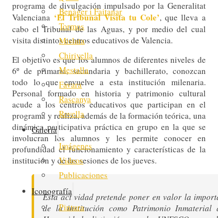
programa de divulgación impulsado por la Generalitat
Benàger i Faitanar
‘El Tribunal Visita tu Cole’
Valenciana
, que lleva a
Tormos
cabo el Tribunal de las Aguas, y por medio del cual
visita distintos centros educativos de Valencia.
Mislata
Chirivella
El objetivo es que los alumnos de diferentes niveles de
Mestalla
6º de primaria, secundaria y bachillerato, conozcan
todo lo que envuelve a esta institución milenaria.
Favara
Personal formado en historia y patrimonio cultural
Rascanya
acude a los centros educativos que participan en el
Rovella
programa y realiza, además de la formación teórica, una
dinámica participativa práctica en grupo en la que se
Galería
involucran los alumnos y les permite conocer en
Imágenes
profundidad el funcionamiento y características de la
institución y de las sesiones de los jueves.
Videos
Publicaciones
Iconografía
Esta actividad pretende poner en valor la import
Pintura
de la institución como Patrimonio Inmaterial 