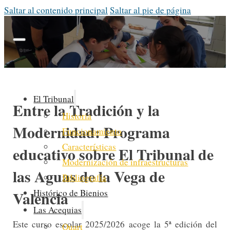
Saltar al contenido principal
Saltar al pie de página
EL TRIBUNAL VA A TU COLE
El Tribunal
Entre la Tradición y la
Historia
Modernidad: Programa
Funcionamiento
Características
educativo sobre El Tribunal de
Modernización de infraestructuras
las Aguas de la Vega de
Bibliografía
Histórico de Bienios
Valencia
Las Acequias
Este curso escolar 2025/2026 acoge la 5ª edición del
Quart