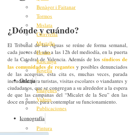
Benàger i Faitanar
Tormos
Mislata
¿Dónde y cuándo?
Chirivella
Mestalla
El Tribunal de las Aguas se reúne de forma semanal,
cada jueves del año a las 12h del mediodía, en la puerta
Favara
síndicos de
de la Catedral de Valencia. Además de los
Rascanya
las comunidades de regantes
y posibles denunciados
Rovella
de las acequias, esta cita es, muchas veces, parada
Galería
ineludible para turistas, visitas escolares o viandantes y
ciudadanos, que se congregan a su alrededor a la espera
Imágenes
de que las campanas del “Micalet de la Seu” den las
Videos
doce en punto, para contemplar su funcionamiento.
Publicaciones
Iconografía
Pintura