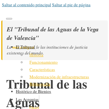
Saltar al contenido principal
Saltar al pie de página
El "Tribunal de las Aguas de la Vega
de Valencia"
más antigua
El Tribunal
La
de las instituciones de justicia
existentes del mundo.
Historia
Funcionamiento
Características
Modernización de infraestructuras
Tribunal de las
Bibliografía
Histórico de Bienios
Aguas
Las Acequias
Quart