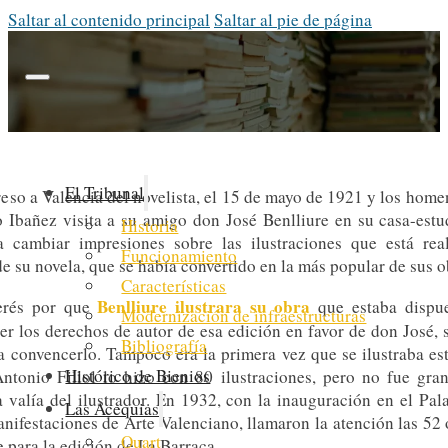
Saltar al contenido principal
Saltar al pie de página
LITERATURA
El Tribunal
greso a Valencia del novelista, el 15 de mayo de 1921 y los home
 Ibañez visita a su amigo don José Benlliure en su casa-estu
Historia
a cambiar impresiones sobre las ilustraciones que está re
Funcionamiento
de su novela, que se había convertido en la más popular de sus o
Características
Benlliure ilustrara su obra
terés por que
que estaba dispue
Modernización de infraestructuras
r los derechos de autor de esa edición en favor de don José, s
Bibliografía
a convencerlo. Tampoco era la primera vez que se ilustraba es
Histórico de Bienios
Antonio Fillol lo hizo con 80 ilustraciones, pero no fue gran
a valía del ilustrador. En 1932, con la inauguración en el Pal
Las Acequias
nifestaciones de Arte Valenciano, llamaron la atención las 52
Quart
e para la edición de La Barraca.