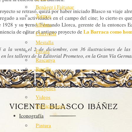
Benàger i Faitanar
royecto se retrasó, quizá por haber iniciado Blasco su viaje al
Tormos
regado a sus actividades en el campo del cine; lo cierto es que
Mislata
e 1928 y su yerno, Fernando Llorca, gerente de la entonces Ed
La Barraca como hom
niencia de editar el antiguo proyecto de
Chirivella
Mestalla
í a la venta el 2 de diciembre, con 36 ilustraciones de las
Favara
 en los talleres de la Editorial Prometeo, en la Gran Vía Germa
Rascanya
Rovella
Galería
Imágenes
Videos
Publicaciones
Iconografía
Pintura