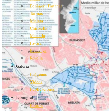
Benàger i Faitanar
Tormos
Mislata
Chirivella
Mestalla
Favara
Rascanya
Rovella
Galería
Imágenes
Videos
Publicaciones
Iconografía
Pintura