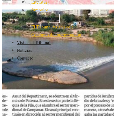
Literatura
Símbolos
Actividades Didácticas
El Tribunal va a tu cole
Concurso de interpretación
Visitas al Tribunal
Noticias
Contacto