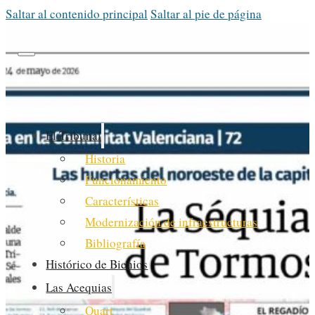
Saltar al contenido principal
Saltar al pie de página
El Tribunal
Historia
Funcionamiento
Características
Modernización de infraestructuras
Bibliografía
Histórico de Bienios
Las Acequias
Quart